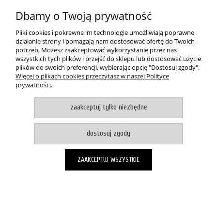
O NAS
Dbamy o Twoją prywatność
pokaż pełną wersję strony
Pliki cookies i pokrewne im technologie umożliwiają poprawne
działanie strony i pomagają nam dostosować ofertę do Twoich
Witaj, nasz sklep internetowy wykorzystuje pliki cookies.
potrzeb. Możesz zaakceptować wykorzystanie przez nas
wszystkich tych plików i przejść do sklepu lub dostosować użycie
akceptuje i zamykam okno
plików do swoich preferencji, wybierając opcję "Dostosuj zgody".
Zapisanych za pomocą cookies informacji używamy w celach reklamowych i
Więcej o plikach cookies przeczytasz w naszej Polityce
statystycznych. W programie służącym do obsługi internetu można zmienić
prywatności.
ustawienia dotyczące cookies. Korzystanie z naszych serwisów
internetowych bez zmiany ustawień dotyczących cookies oznacza, że będą
one zapisane w pamięci urządzenia. Więcej informacji można znaleźć w
zaakceptuj tylko niezbędne
naszej Polityce prywatności
Sklep internetowy Shoper.pl
dostosuj zgody
ZAAKCEPTUJ WSZYSTKIE