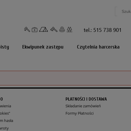
isty
Ekwipunek zastępu
Czytelnia harcerska
TO
PŁATNOŚCI I DOSTAWA
wienia
Składanie zamówień
okies”
Formy Płatności
m hasła
wroty