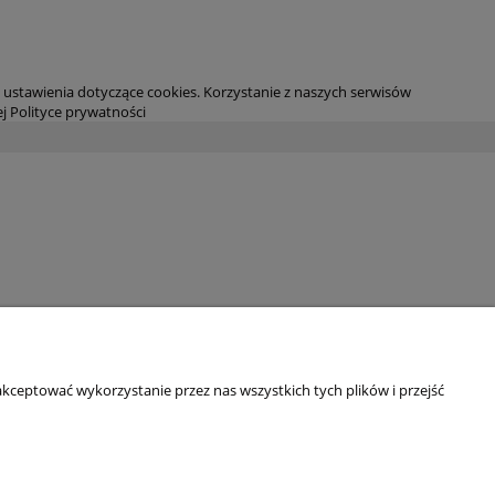
ustawienia dotyczące cookies. Korzystanie z naszych serwisów
j Polityce prywatności
kceptować wykorzystanie przez nas wszystkich tych plików i przejść