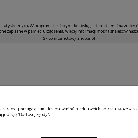
statystycznych. W programie służącym do obsługi internetu można zmienić 
ne zapisane w pamięci urządzenia. Więcej informacji można znaleźć w nasze
Sklep internetowy Shoper.pl
nie strony i pomagają nam dostosować ofertę do Twoich potrzeb. Możesz zaa
jąc opcję "Dostosuj zgody".