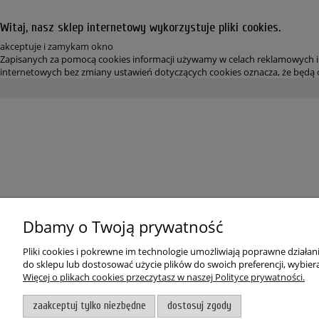
Witaj, nasz sklep internetowy wykorzystuje pliki cookies.
akceptuje i zamykam okno
Zapisanych za pomocą cookies informacji używamy w celach reklamowych i 
internetowych bez zmiany ustawień dotyczących cookies oznacza, że będą o
Dbamy o Twoją prywatność
Pliki cookies i pokrewne im technologie umożliwiają poprawne działa
do sklepu lub dostosować użycie plików do swoich preferencji, wybiera
Więcej o plikach cookies przeczytasz w naszej Polityce prywatności.
zaakceptuj tylko niezbędne
dostosuj zgody