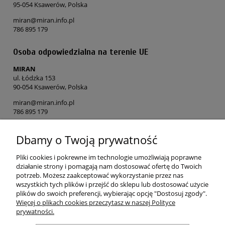
95-054 Ksawerów, Polska
miran@miran.info.pl
786 895 179
Osoba odpowiedzialna na terenie UE
MIRAN
ul. Łódzka 153
90-054 Ksawerów, Polska
miran@miran.info.pl
786 895 179
Dbamy o Twoją prywatność
POMOC
Pliki cookies i pokrewne im technologie umożliwiają poprawne
MOJE KONTO
działanie strony i pomagają nam dostosować ofertę do Twoich
potrzeb. Możesz zaakceptować wykorzystanie przez nas
wszystkich tych plików i przejść do sklepu lub dostosować użycie
PŁATNOŚCI I DOSTAWA
plików do swoich preferencji, wybierając opcję "Dostosuj zgody".
Więcej o plikach cookies przeczytasz w naszej Polityce
prywatności.
O NAS