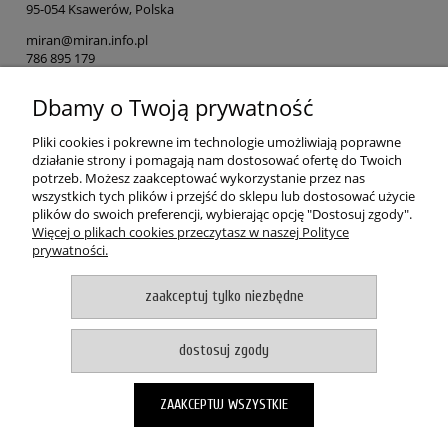
95-054 Ksawerów, Polska
miran@miran.info.pl
786 895 179
Dbamy o Twoją prywatność
Osoba odpowiedzialna na terenie UE
MIRAN
Pliki cookies i pokrewne im technologie umożliwiają poprawne
ul. Łódzka 153
działanie strony i pomagają nam dostosować ofertę do Twoich
90-054 Ksawerów, Polska
potrzeb. Możesz zaakceptować wykorzystanie przez nas
wszystkich tych plików i przejść do sklepu lub dostosować użycie
miran@miran.info.pl
plików do swoich preferencji, wybierając opcję "Dostosuj zgody".
786 895 179
Więcej o plikach cookies przeczytasz w naszej Polityce
prywatności.
POMOC
zaakceptuj tylko niezbędne
MOJE KONTO
dostosuj zgody
PŁATNOŚCI I DOSTAWA
ZAAKCEPTUJ WSZYSTKIE
O NAS