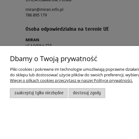
miran@miran.info.pl
786 895 179
Osoba odpowiedzialna na terenie UE
MIRAN
ul. Łódzka 153
90-054 Ksawerów, Polska
Dbamy o Twoją prywatność
miran@miran.info.pl
786 895 179
Pliki cookies i pokrewne im technologie umożliwiają poprawne działa
do sklepu lub dostosować użycie plików do swoich preferencji, wybiera
Więcej o plikach cookies przeczytasz w naszej Polityce prywatności.
POMOC
MOJE KON
zaakceptuj tylko niezbędne
dostosuj zgody
Regulamin sklepu
Twoje zamó
Polityka prywatności
Polityka „co
Skontaktuj się z nami
Zapomniałe
Zwroty i reklamacje
Wygodne z
Witaj, nasz sklep internetowy wykorzystuje pliki cookies.