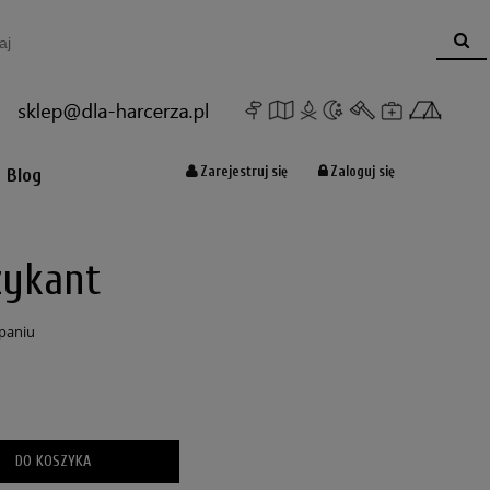
Koszyk:
(pusty)
Zarejestruj się
Zaloguj się
Blog
ykant
paniu
DO KOSZYKA