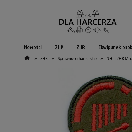
Nowości
ZHP
ZHR
Ekwipunek osob
»
»
»
ZHR
Sprawności harcerskie
NHm ZHR Muz