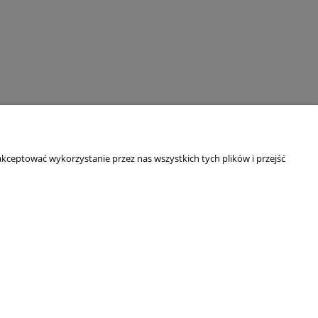
kceptować wykorzystanie przez nas wszystkich tych plików i przejść
O NAS
Kim jesteśmy?
Blog
Dane adresowe