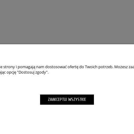
nie strony i pomagają nam dostosować ofertę do Twoich potrzeb. Możesz zaa
jąc opcję "Dostosuj zgody".
TO
PŁATNOŚCI I DOSTAWA
wienia
Składanie zamówień
ZAAKCEPTUJ WSZYSTKIE
okies”
Formy Płatności
m hasła
wroty