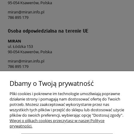
95-054 Ksawerów, Polska
miran@miran.info.pl
786 895 179
Osoba odpowiedzialna na terenie UE
MIRAN
ul. Łódzka 153
90-054 Ksawerów, Polska
miran@miran.info.pl
786 895 179
Dbamy o Twoją prywatność
POMOC
Pliki cookies i pokrewne im technologie umożliwiają poprawne
MOJE KONTO
działanie strony i pomagają nam dostosować ofertę do Twoich
potrzeb. Możesz zaakceptować wykorzystanie przez nas
wszystkich tych plików i przejść do sklepu lub dostosować użycie
PŁATNOŚCI I DOSTAWA
plików do swoich preferencji, wybierając opcję "Dostosuj zgody".
Więcej o plikach cookies przeczytasz w naszej Polityce
prywatności.
O NAS