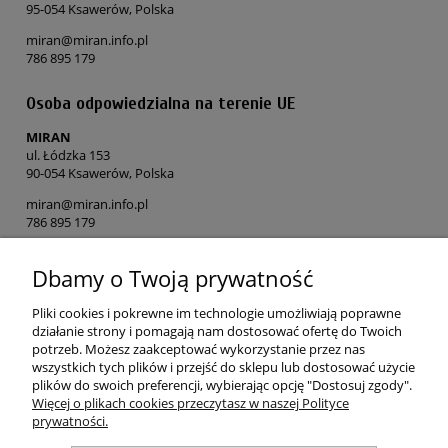
95-054 Ksawerów, Polska
miran@miran.info.pl
786 895 179
Osoba odpowiedzialna na terenie UE
MIRAN
ul. Łódzka 153
90-054 Ksawerów, Polska
miran@miran.info.pl
786 895 179
Dbamy o Twoją prywatność
POMOC
Pliki cookies i pokrewne im technologie umożliwiają poprawne
MOJE KONTO
działanie strony i pomagają nam dostosować ofertę do Twoich
potrzeb. Możesz zaakceptować wykorzystanie przez nas
wszystkich tych plików i przejść do sklepu lub dostosować użycie
PŁATNOŚCI I DOSTAWA
plików do swoich preferencji, wybierając opcję "Dostosuj zgody".
Więcej o plikach cookies przeczytasz w naszej Polityce
prywatności.
O NAS