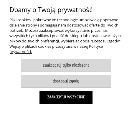
O NAS
Dbamy o Twoją prywatność
pokaż pełną wersję strony
Pliki cookies i pokrewne im technologie umożliwiają poprawne
działanie strony i pomagają nam dostosować ofertę do Twoich
Witaj, nasz sklep internetowy wykorzystuje pliki cookies.
potrzeb. Możesz zaakceptować wykorzystanie przez nas
wszystkich tych plików i przejść do sklepu lub dostosować użycie
akceptuje i zamykam okno
plików do swoich preferencji, wybierając opcję "Dostosuj zgody".
Zapisanych za pomocą cookies informacji używamy w celach reklamowych i
Więcej o plikach cookies przeczytasz w naszej Polityce
statystycznych. W programie służącym do obsługi internetu można zmienić
prywatności.
ustawienia dotyczące cookies. Korzystanie z naszych serwisów
internetowych bez zmiany ustawień dotyczących cookies oznacza, że będą
one zapisane w pamięci urządzenia. Więcej informacji można znaleźć w
zaakceptuj tylko niezbędne
naszej Polityce prywatności
Sklep internetowy Shoper.pl
dostosuj zgody
ZAAKCEPTUJ WSZYSTKIE