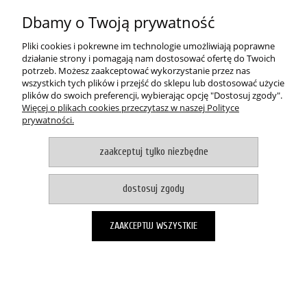
O NAS
Dbamy o Twoją prywatność
pokaż pełną wersję strony
Pliki cookies i pokrewne im technologie umożliwiają poprawne
działanie strony i pomagają nam dostosować ofertę do Twoich
Witaj, nasz sklep internetowy wykorzystuje pliki cookies.
potrzeb. Możesz zaakceptować wykorzystanie przez nas
wszystkich tych plików i przejść do sklepu lub dostosować użycie
akceptuje i zamykam okno
plików do swoich preferencji, wybierając opcję "Dostosuj zgody".
Zapisanych za pomocą cookies informacji używamy w celach reklamowych i
Więcej o plikach cookies przeczytasz w naszej Polityce
statystycznych. W programie służącym do obsługi internetu można zmienić
prywatności.
ustawienia dotyczące cookies. Korzystanie z naszych serwisów
internetowych bez zmiany ustawień dotyczących cookies oznacza, że będą
one zapisane w pamięci urządzenia. Więcej informacji można znaleźć w
zaakceptuj tylko niezbędne
naszej Polityce prywatności
Sklep internetowy Shoper.pl
dostosuj zgody
ZAAKCEPTUJ WSZYSTKIE