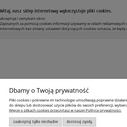
Witaj, nasz sklep internetowy wykorzystuje pliki cookies.
akceptuje i zamykam okno
Zapisanych za pomocą cookies informacji używamy w celach reklamowych i 
internetowych bez zmiany ustawień dotyczących cookies oznacza, że będą o
Dbamy o Twoją prywatność
Pliki cookies i pokrewne im technologie umożliwiają poprawne działa
do sklepu lub dostosować użycie plików do swoich preferencji, wybiera
Więcej o plikach cookies przeczytasz w naszej Polityce prywatności.
zaakceptuj tylko niezbędne
dostosuj zgody