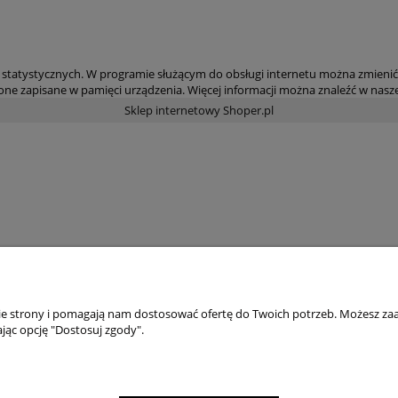
statystycznych. W programie służącym do obsługi internetu można zmienić 
ne zapisane w pamięci urządzenia. Więcej informacji można znaleźć w nasze
Sklep internetowy Shoper.pl
nie strony i pomagają nam dostosować ofertę do Twoich potrzeb. Możesz zaa
jąc opcję "Dostosuj zgody".