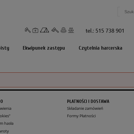
isty
Ekwipunek zastępu
Czytelnia harcerska
TO
PŁATNOŚCI I DOSTAWA
wienia
Składanie zamówień
okies”
Formy Płatności
m hasła
wroty