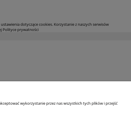
ustawienia dotyczące cookies. Korzystanie z naszych serwisów
j Polityce prywatności
kceptować wykorzystanie przez nas wszystkich tych plików i przejść