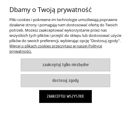
O NAS
Dbamy o Twoją prywatność
pokaż pełną wersję strony
Pliki cookies i pokrewne im technologie umożliwiają poprawne
działanie strony i pomagają nam dostosować ofertę do Twoich
Witaj, nasz sklep internetowy wykorzystuje pliki cookies.
potrzeb. Możesz zaakceptować wykorzystanie przez nas
wszystkich tych plików i przejść do sklepu lub dostosować użycie
akceptuje i zamykam okno
plików do swoich preferencji, wybierając opcję "Dostosuj zgody".
Zapisanych za pomocą cookies informacji używamy w celach reklamowych i
Więcej o plikach cookies przeczytasz w naszej Polityce
statystycznych. W programie służącym do obsługi internetu można zmienić
prywatności.
ustawienia dotyczące cookies. Korzystanie z naszych serwisów
internetowych bez zmiany ustawień dotyczących cookies oznacza, że będą
one zapisane w pamięci urządzenia. Więcej informacji można znaleźć w
zaakceptuj tylko niezbędne
naszej Polityce prywatności
Sklep internetowy Shoper.pl
dostosuj zgody
ZAAKCEPTUJ WSZYSTKIE