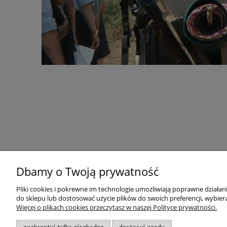
Dbamy o Twoją prywatność
POMOC
MOJE KON
Regulamin sklepu
Twoje zamó
Pliki cookies i pokrewne im technologie umożliwiają poprawne działa
do sklepu lub dostosować użycie plików do swoich preferencji, wybiera
Polityka prywatności
Polityka „co
Więcej o plikach cookies przeczytasz w naszej Polityce prywatności.
Skontaktuj się z nami
Zapomniałe
Zwroty i reklamacje
Wygodne z