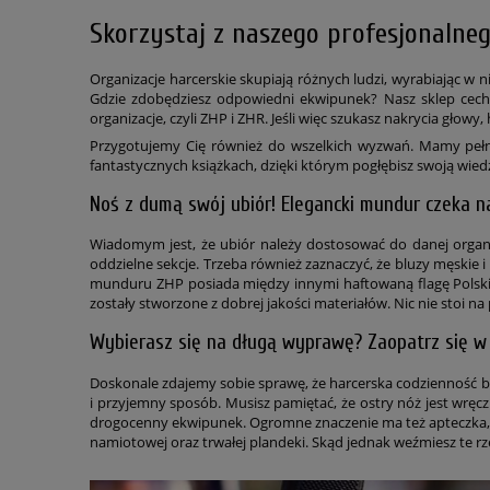
Skorzystaj z naszego profesjonalne
Organizacje harcerskie skupiają różnych ludzi, wyrabiając w 
Gdzie zdobędziesz odpowiedni ekwipunek? Nasz sklep cech
organizacje, czyli ZHP i ZHR. Jeśli więc szukasz nakrycia głowy,
Przygotujemy Cię również do wszelkich wyzwań. Mamy pełno 
fantastycznych książkach, dzięki którym pogłębisz swoją wiedz
Noś z dumą swój ubiór! Elegancki mundur czeka na
Wiadomym jest, że ubiór należy dostosować do danej organi
oddzielne sekcje. Trzeba również zaznaczyć, że bluzy męskie i
munduru ZHP posiada między innymi haftowaną flagę Polski, 
zostały stworzone z dobrej jakości materiałów. Nic nie stoi na 
Wybierasz się na długą wyprawę? Zaopatrz się w 
Doskonale zdajemy sobie sprawę, że harcerska codzienność b
i przyjemny sposób. Musisz pamiętać, że ostry nóż jest wr
drogocenny ekwipunek. Ogromne znaczenie ma też apteczka, p
namiotowej oraz trwałej plandeki. Skąd jednak weźmiesz te rz