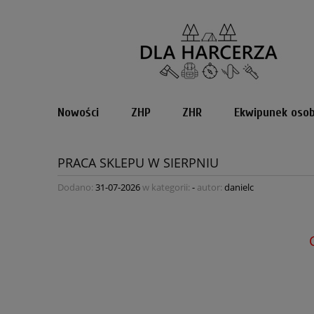
Nowości
ZHP
ZHR
Ekwipunek osob
PRACA SKLEPU W SIERPNIU
Dodano:
31-07-2026
w kategorii:
-
autor:
danielc