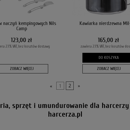
w naczyń kempingowych Nils
Kawiarka nierdzewna Mil
Camp
123,00 zł
165,00 zł
era 23% VAT, bez kosztów dostawy
zawiera 23% VAT, bez kosztów do
DO KOSZYKA
ZOBACZ WIĘCEJ
ZOBACZ WIĘCEJ
«
1
2
»
oria, sprzęt i umundurowanie dla harcerzy
harcerza.pl