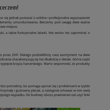
rcerzem!
sz się jednak postarać o solidne i profesjonalne wyposażenie!
ne elementy umundurowania. Bierzemy pod uwagę dwie ważne
ściwe miejsce.
i, a także funkcjonalne latarki. Nie wolno też zapominać o
o przez ZHP. Dlatego podzieliliśmy nasz asortyment na dwie
Ubrania charakteryzują się też dbałością o detale. Górna część
rzypięcie krzyża harcerskiego. Warto wspomnieć, że produkty
ardzo potrzebny, bo pomaga uporać się z problemami w szybki
trzymały i gustowny plecak, a następnie schować w nim swój
iejszego wypadku. Do budowy obozu powinieneś zaś użyć linki