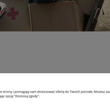
TO
PŁATNOŚCI I DOSTAWA
wienia
Składanie zamówień
nie strony i pomagają nam dostosować ofertę do Twoich potrzeb. Możesz zaa
jąc opcję "Dostosuj zgody".
okies”
Formy Płatności
m hasła
wroty