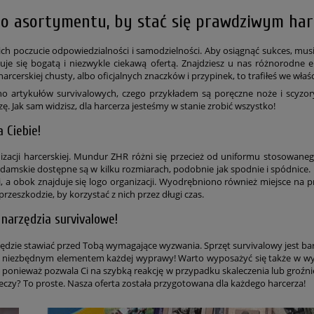
go asortymentu, by stać się prawdziwym ha
nich poczucie odpowiedzialności i samodzielności. Aby osiągnąć sukces, musi
uje się bogatą i niezwykle ciekawą ofertą. Znajdziesz u nas różnorod
 harcerskiej chusty, albo oficjalnych znaczków i przypinek, to trafiłeś we wła
artykułów survivalowych, czego przykładem są poręczne noże i scyzoryk
ę. Jak sam widzisz, dla harcerza jesteśmy w stanie zrobić wszystko!
 Ciebie!
zacji harcerskiej. Mundur ZHR różni się przecież od uniformu stosowaneg
 damskie dostępne są w kilku rozmiarach, podobnie jak spodnie i spódnice. 
a obok znajduje się logo organizacji. Wyodrębniono również miejsce na p
przeszkodzie, by korzystać z nich przez długi czas.
narzędzia survivalowe!
ędzie stawiać przed Tobą wymagające wyzwania. Sprzęt survivalowy jest b
ęcz niezbędnym elementem każdej wyprawy! Warto wyposażyć się także w wy
onieważ pozwala Ci na szybką reakcję w przypadku skaleczenia lub groźn
eczy? To proste. Nasza oferta została przygotowana dla każdego harcerza!